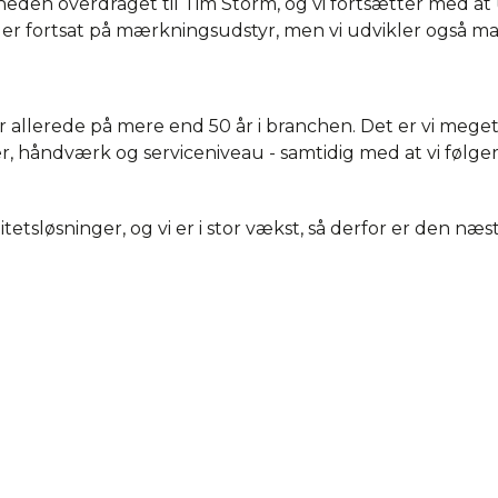
heden overdraget til Tim Storm, og vi fortsætter med at u
er fortsat på mærkningsudstyr, men vi udvikler også ma
 allerede på mere end 50 år i branchen. Det er vi meget st
er, håndværk og serviceniveau - samtidig med at vi følg
litetsløsninger, og vi er i stor vækst, så derfor er den næ
evidde.
nge flere år i branchen, spændende udfordringer og sam
 eksisterende.