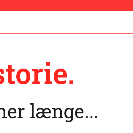
torie.
her længe...