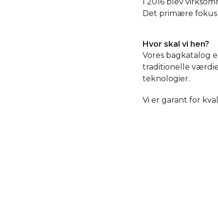
I 2016 blev virksom
Det primære fokus 
Hvor skal vi hen?
Vores bagkatalog er
traditionelle værdi
teknologier.
Vi er garant for kva
international rækk
Vi ser frem til ma
udlandet - nye som