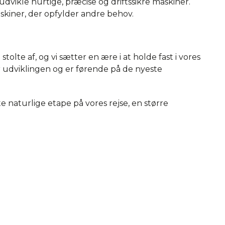
dvikle hurtige, præcise og driftssikre maskiner.
skiner, der opfylder andre behov.
olte af, og vi sætter en ære i at holde fast i vores
er udviklingen og er førende på de nyeste
ste naturlige etape på vores rejse, en større
arbejder med små og store kunder i Danmark og i