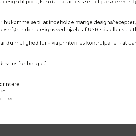
design til print, kan du naturligvis se det på skærmen før
har hukommelse til at indeholde mange designs/recepter,
overfører dine designs ved hjælp af USB-stik eller via et
ar du mulighed for – via printernes kontrolpanel - at da
esigns for brug på:
printere
ere
ninger