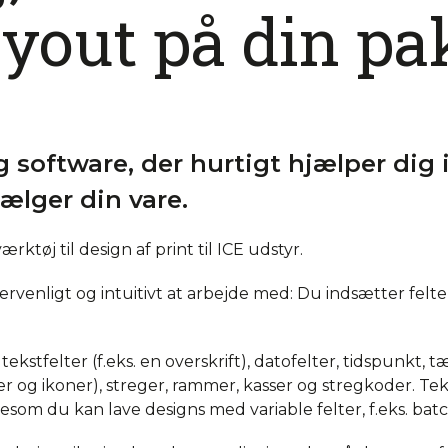
layout på din pa
g software, der hurtigt hjælper dig
sælger din vare.
ærktøj til design af print til ICE udstyr.
rvenligt og intuitivt at arbejde med: Du indsætter felt
ekstfelter (f.eks. en overskrift), datofelter, tidspunkt, t
r og ikoner), streger, rammer, kasser og stregkoder. Tek
ligesom du kan lave designs med variable felter, f.eks. b