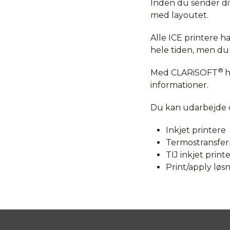
Inden du sender dit 
med layoutet.
Alle ICE printere 
hele tiden, men du 
®
Med CLARiSOFT
h
informationer.
Du kan udarbejde d
Inkjet printere
Termostransfer
TIJ inkjet print
Print/apply løs