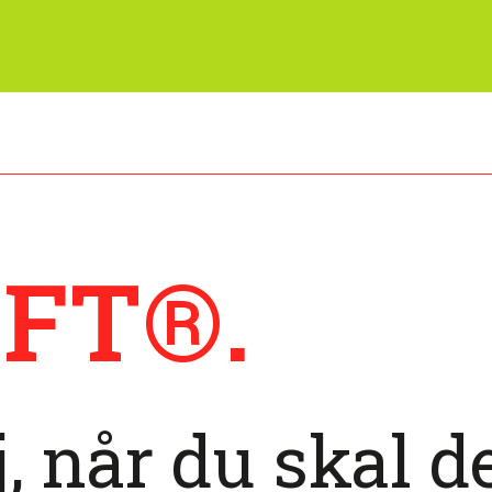
FT®.
j, når du skal d