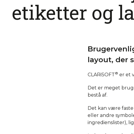
etiketter og 
Brugervenli
layout, der 
®
CLARiSOFT
er et v
Det er meget bruge
bestå af.
Det kan være faste t
eller andre symbole
ingredienslister), 