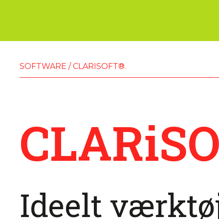
SOFTWARE
/
CLARISOFT®.
CLARiSO
Ideelt værktø