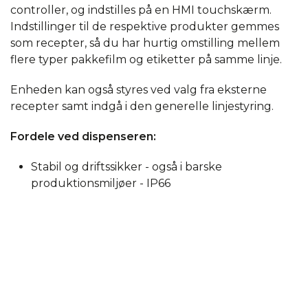
controller, og indstilles på en HMI touchskærm.
Indstillinger til de respektive produkter gemmes
som recepter, så du har hurtig omstilling mellem
flere typer pakkefilm og etiketter på samme linje.
Enheden kan også styres ved valg fra eksterne
recepter samt indgå i den generelle linjestyring.
Fordele ved dispenseren:
Stabil og driftssikker - også i barske
produktionsmiljøer - IP66
Touchskærm, hvor alle brugerindstillinger
sættes og gemmes som recepter
Kan monteres med 2 servomotorer for
elektronisk justerbar banespænding for
plastetiketter, - det sikrer at spændingen på
etiketrullen holdes konstant, mens der tages
højde for at bagpapiret kan give sig ved høj